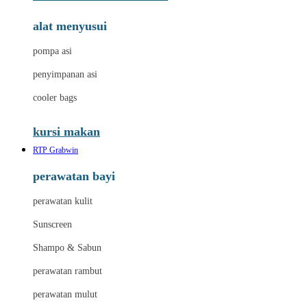
alat menyusui
pompa asi
penyimpanan asi
cooler bags
kursi makan
RTP Grabwin
perawatan bayi
perawatan kulit
Sunscreen
Shampo & Sabun
perawatan rambut
perawatan mulut