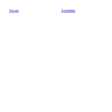
Awan
Azetabio